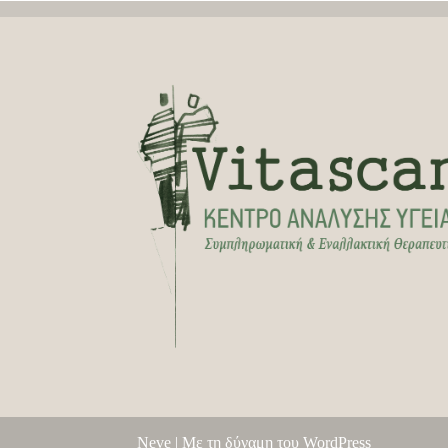
Neve
| Με τη δύναμη του
WordPress