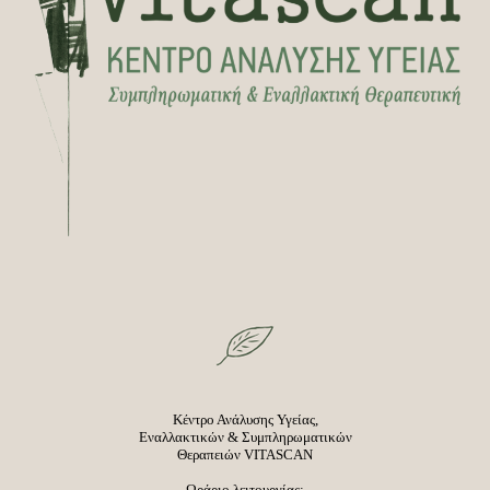
Κέντρο Ανάλυσης Υγείας,
Εναλλακτικών & Συμπληρωματικών
Θεραπειών VITASCAN
Ωράριο λειτουργίας: