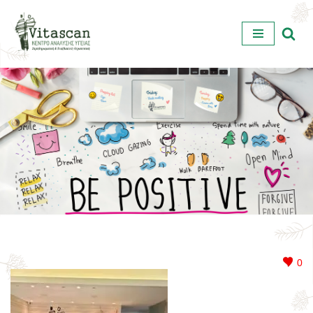
Μεταπηδήστε
στο
περιεχόμενο
0