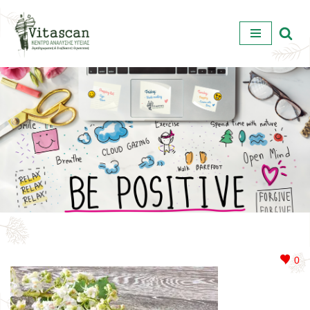
Μεταπηδήστε
στο
περιεχόμενο
0