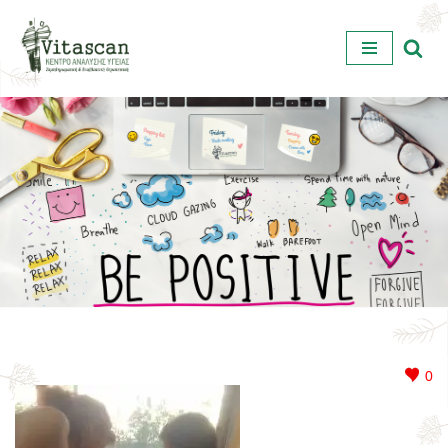
Μεταπηδήστε
στο
περιεχόμενο
0