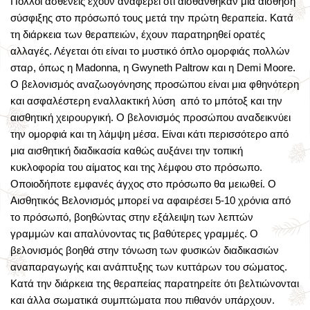
Πολλοί ασθενείς έχουν αναφέρει ότι αισθάνθηκαν μια αίσθηση
σύσφιξης στο πρόσωπό τους μετά την πρώτη θεραπεία. Κατά
τη διάρκεια των θεραπειών, έχουν παρατηρηθεί ορατές
αλλαγές. Λέγεται ότι είναι το μυστικό όπλο ομορφιάς πολλών
σταρ, όπως η Madonna, η Gwyneth Paltrow και η Demi Moore.
Ο βελονισμός αναζωογόνησης προσώπου είναι μια φθηνότερη
και ασφαλέστερη εναλλακτική λύση από το μπότοξ και την
αισθητική χειρουργική. Ο βελονισμός προσώπου αναδεικνύει
την ομορφιά και τη λάμψη μέσα. Είναι κάτι περισσότερο από
μια αισθητική διαδικασία καθώς αυξάνει την τοπική
κυκλοφορία του αίματος και της λέμφου στο πρόσωπο.
Οποιοδήποτε εμφανές άγχος στο πρόσωπο θα μειωθεί. Ο
Αισθητικός Βελονισμός μπορεί να αφαιρέσει 5-10 χρόνια από
το πρόσωπό, βοηθώντας στην εξάλειψη των λεπτών
γραμμών και απαλύνοντας τις βαθύτερες γραμμές. Ο
βελονισμός βοηθά στην τόνωση των φυσικών διαδικασιών
αναπαραγωγής και ανάπτυξης των κυττάρων του σώματος.
Κατά την διάρκεια της θεραπείας παρατηρείτε ότι βελτιώνονται
και άλλα σωματικά συμπτώματα που πιθανόν υπάρχουν.