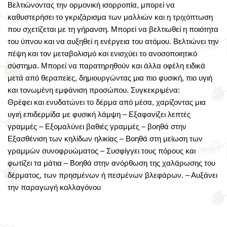
Βελτιώνοντας την ορμονική ισορροπία, μπορεί να
καθυστερήσει το γκριζάρισμα των μαλλιών και η τριχόπτωση
που σχετίζεται με τη γήρανση. Μπορεί να βελτιωθεί η ποιότητα
του ύπνου και να αυξηθεί η ενέργεια του ατόμου. Βελτιώνει την
πέψη και τον μεταβολισμό και ενισχύει το ανοσοποιητικό
σύστημα. Μπορεί να παρατηρηθούν και άλλα οφέλη ειδικά
μετά από θεραπείες, δημιουργώντας μια πιο φυσική, πιο υγιή
και τονωμένη εμφάνιση προσώπου. Συγκεκριμένα:
Θρέφει και ενυδατώνει το δέρμα από μέσα, χαρίζοντας μια
υγιή επιδερμίδα με φυσική λάμψη – Εξαφανίζει λεπτές
γραμμές – Εξομαλύνει βαθιές γραμμές – βοηθά στην
Εξασθένιση των κηλίδων ηλικίας – Βοηθά στη μείωση των
γραμμών συνοφρυώματος – Συσφίγγει τους πόρους και
φωτίζει τα μάτια – Βοηθά στην ανόρθωση της χαλάρωσης του
δέρματος, των πρησμένων ή πεσμένων βλεφάρων. – Αυξάνει
την παραγωγή κολλαγόνου