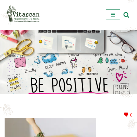
Μεταπηδήστε
στο
περιεχόμενο
0