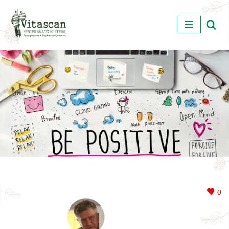
Μεταπηδήστε
στο
περιεχόμενο
0