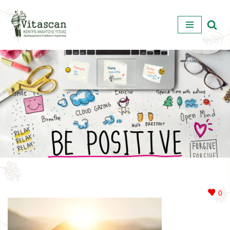
Μεταπηδήστε
στο
περιεχόμενο
0