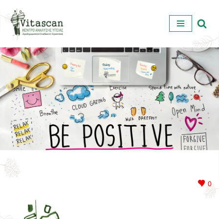
Μεταπηδήστε
στο
περιεχόμενο
0