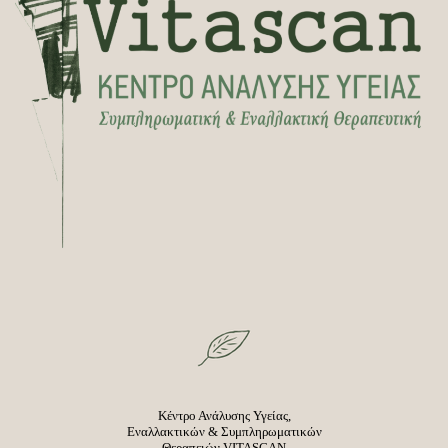
Κέντρο Ανάλυσης Υγείας,
Εναλλακτικών & Συμπληρωματικών
Θεραπειών VITASCAN