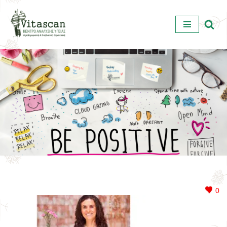
Μεταπηδήστε
στο
περιεχόμενο
0