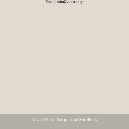
Email:
info@vitascan.gr
Neve
| Με τη δύναμη του
WordPress