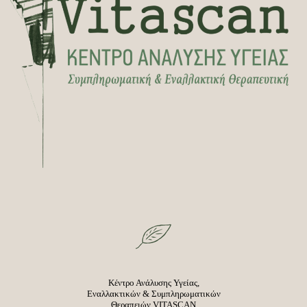
Κέντρο Ανάλυσης Υγείας,
Εναλλακτικών & Συμπληρωματικών
Θεραπειών VITASCAN