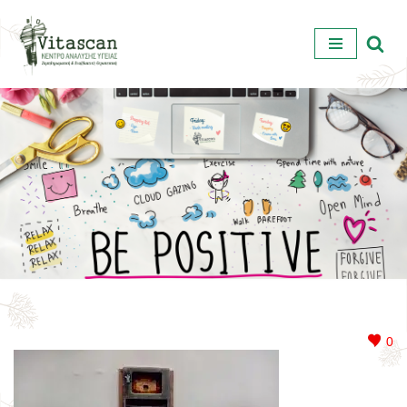
Μεταπηδήστε
στο
περιεχόμενο
0