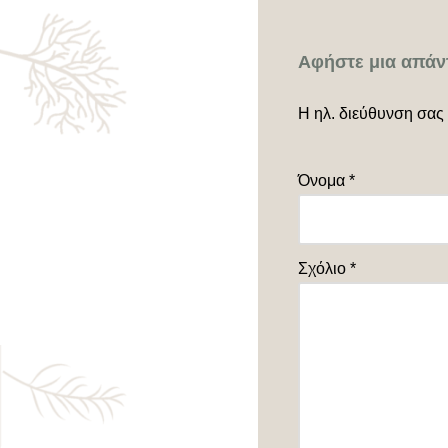
Αφήστε μια απάν
Η ηλ. διεύθυνση σας 
Όνομα
*
Σχόλιο
*