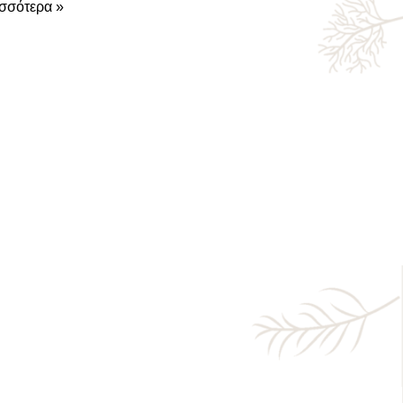
σσότερα »