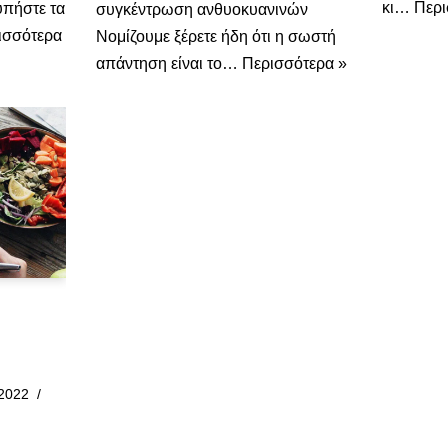
κι…
Περι
υπήστε τα
συγκέντρωση ανθυοκυανινών
ισσότερα
Νομίζουμε ξέρετε ήδη ότι η σωστή
απάντηση είναι το…
Περισσότερα »
 2022