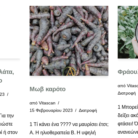
λάτα,
Φράου
ο
από
Vitas
Μωβ καρότο
Διατροφή
023
από
Vitascan
1 Μπορεί 
15 Φεβρουαρίου 2023
Διατροφή
δείξει ακ
Για την
φτάσει! Ό
Λιώστε
1 Τί κάνει ένα ???? να μαυρίσει έτσι;
ανανεώνε
ί ή στον
Α. Η ηλιοθεραπεία Β. Η υψηλή